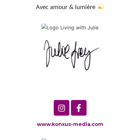
Avec amour & lumi
è
re
www.konxus-media.com