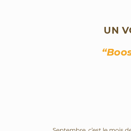
UN V
“Boos
Septembre, c’est le mois d